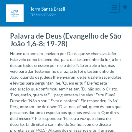
Terra Santa Brasil
TERRASANTA.COM
Palavra de Deus (Evangelho de São
João 1,6-8; 19-28)
Houve um homem, enviado por Deus, que se chamava João.
Este veio como testemunha, para dar testemunho da luz, a fim
de que todos cressem por meio dele. Não era ele a luz, mas
veio para dar testemunho da luz. Este foi o testemunho de
João, quando os judeus lhe enviaram de Jerusalém sacerdotes
e levitas para perguntar-lhe: ‘Quem és tu?’ Ele fez esta
declaração que confirmou sem hesitar: ‘Eu não sou o Cristo.’ –
‘Pois, então, quem és?’ – perguntaram-lhe eles. ‘És tu Elias?’
Disse ele: ‘Não o sou.’ ‘És tu o profeta?’ Ele respondeu: ‘Não.’
Perguntaram-lhe de novo: ‘Dize-nos, afinal, quem és, para que
possamos dar uma resposta aos que nos enviaram. Que dizes
de ti mesmo?’ Ele respondeu: ‘Eu sou a voz que clama no
deserto: Endireitai o caminho do Senhor, como o disse
o
profeta Isaías’ (40,3). Alguns dos emissários eram fariseus.