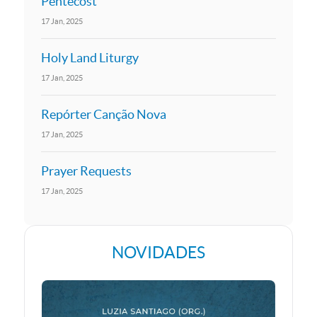
Pentecost
17
Jan
2025
Holy Land Liturgy
17
Jan
2025
Repórter Canção Nova
17
Jan
2025
Prayer Requests
17
Jan
2025
NOVIDADES