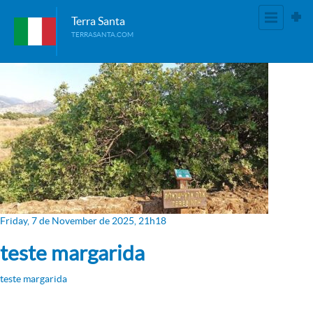
Terra Santa
TERRASANTA.COM
Friday, 7
de
November
de
2025, 21h18
teste margarida
teste margarida